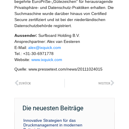
begehrte EuroPriSe-„Gütezeichen“ für herausragende
Privatsphäre- und Datenschutz-Praktiken erhalten. Die
Suchmaschine wurde darüber hinaus von Certified
Secure zertifiziert und ist bei der niederländischen
Datenschutzbehörde registriert.
Aussender:
Surfboard Holding B.V.
Ansprechpartner: Alex van Eesteren
E-Mail:
alex@ixquick.com
Tel.: +31-30-6971778
Website:
www.ixquick.com
Quelle: www.pressetext.com/news/20111024015
Zurück
Näch
ZURÜCK
WEITER
Die neuesten Beiträge
Innovative Strategien für das
Druckmanagement in modernen