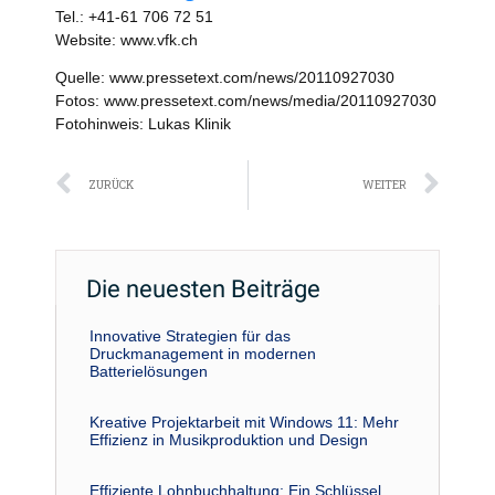
Tel.: +41-61 706 72 51
Website: www.vfk.ch
Quelle: www.pressetext.com/news/20110927030
Fotos: www.pressetext.com/news/media/20110927030
Fotohinweis: Lukas Klinik
Zurück
Näc
ZURÜCK
WEITER
Die neuesten Beiträge
Innovative Strategien für das
Druckmanagement in modernen
Batterielösungen
Kreative Projektarbeit mit Windows 11: Mehr
Effizienz in Musikproduktion und Design
Effiziente Lohnbuchhaltung: Ein Schlüssel