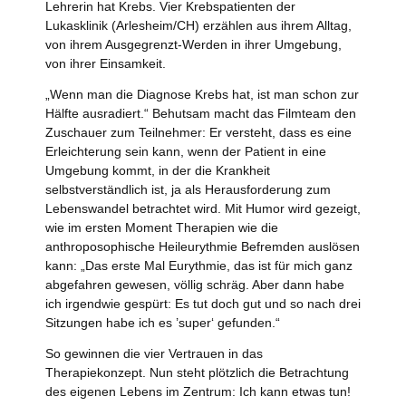
Lehrerin hat Krebs. Vier Krebspatienten der
Lukasklinik (Arlesheim/CH) erzählen aus ihrem Alltag,
von ihrem Ausgegrenzt-Werden in ihrer Umgebung,
von ihrer Einsamkeit.
„Wenn man die Diagnose Krebs hat, ist man schon zur
Hälfte ausradiert.“ Behutsam macht das Filmteam den
Zuschauer zum Teilnehmer: Er versteht, dass es eine
Erleichterung sein kann, wenn der Patient in eine
Umgebung kommt, in der die Krankheit
selbstverständlich ist, ja als Herausforderung zum
Lebenswandel betrachtet wird. Mit Humor wird gezeigt,
wie im ersten Moment Therapien wie die
anthroposophische Heileurythmie Befremden auslösen
kann: „Das erste Mal Eurythmie, das ist für mich ganz
abgefahren gewesen, völlig schräg. Aber dann habe
ich irgendwie gespürt: Es tut doch gut und so nach drei
Sitzungen habe ich es ’super‘ gefunden.“
So gewinnen die vier Vertrauen in das
Therapiekonzept. Nun steht plötzlich die Betrachtung
des eigenen Lebens im Zentrum: Ich kann etwas tun!