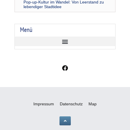
Pop-up-Kultur im Wandel: Von Leerstand zu
lebendiger Stadtidee
Menü
F
a
c
e
b
o
o
Impressum
Datenschutz
Map
k