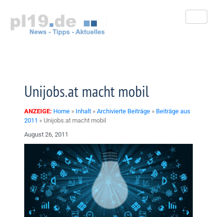
Zum
Inhalt
springen
Unijobs.at macht mobil
ANZEIGE:
Home
»
Inhalt
»
Archivierte Beiträge
»
Beiträge aus
2011
»
Unijobs.at macht mobil
August 26, 2011