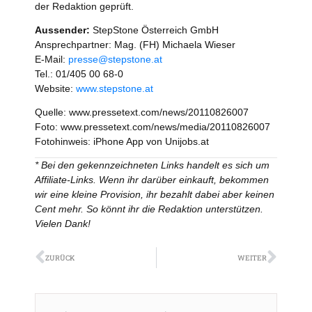
der Redaktion geprüft.
Aussender:
StepStone Österreich GmbH
Ansprechpartner: Mag. (FH) Michaela Wieser
E-Mail:
presse@stepstone.at
Tel.: 01/405 00 68-0
Website:
www.stepstone.at
Quelle: www.pressetext.com/news/20110826007
Foto: www.pressetext.com/news/media/20110826007
Fotohinweis: iPhone App von Unijobs.at
* Bei den gekennzeichneten Links handelt es sich um
Affiliate-Links. Wenn ihr darüber einkauft, bekommen
wir eine kleine Provision, ihr bezahlt dabei aber keinen
Cent mehr. So könnt ihr die Redaktion unterstützen.
Vielen Dank!
Zurück
Näch
ZURÜCK
WEITER