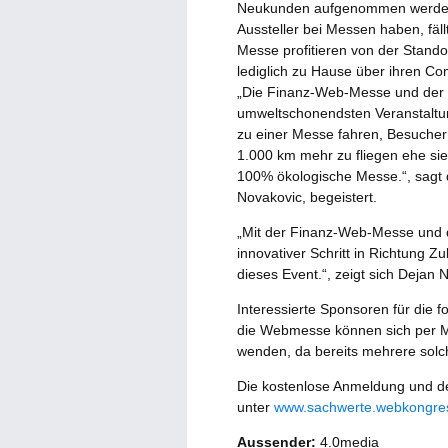
Neukunden aufgenommen werden. 
Aussteller bei Messen haben, fäl
Messe profitieren von der Stando
lediglich zu Hause über ihren Co
„Die Finanz-Web-Messe und der 
umweltschonendsten Veranstalt
zu einer Messe fahren, Besucher
1.000 km mehr zu fliegen ehe si
100% ökologische Messe.“, sagt d
Novakovic, begeistert.
„Mit der Finanz-Web-Messe und 
innovativer Schritt in Richtung Z
dieses Event.“, zeigt sich Dejan 
Interessierte Sponsoren für die 
die Webmesse können sich per M
wenden, da bereits mehrere solch
Die kostenlose Anmeldung und det
unter
www.sachwerte.webkongre
Aussender:
4.0media