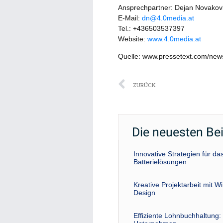
Ansprechpartner: Dejan Novakov
E-Mail:
dn@4.0media.at
Tel.: +436503537397
Website:
www.4.0media.at
Quelle: www.pressetext.com/ne
Zurück
ZURÜCK
Die neuesten Be
Innovative Strategien für 
Batterielösungen
Kreative Projektarbeit mit W
Design
Effiziente Lohnbuchhaltung: 