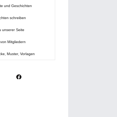
te und Geschichten
chten schreiben
u unserer Seite
von Mitgliedern
ke, Muster, Vorlagen
F
a
c
e
b
o
o
k