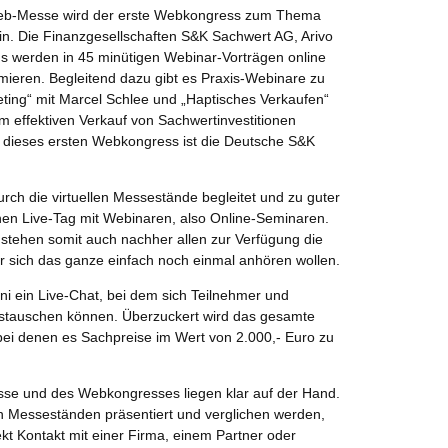
-Web-Messe wird der erste Webkongress zum Thema
ein. Die Finanzgesellschaften S&K Sachwert AG, Arivo
us werden in 45 minütigen Webinar-Vorträgen online
mieren. Begleitend dazu gibt es Praxis-Webinare zu
ing“ mit Marcel Schlee und „Haptisches Verkaufen“
m effektiven Verkauf von Sachwertinvestitionen
 dieses ersten Webkongress ist die Deutsche S&K
rch die virtuellen Messestände begleitet und zu guter
inen Live-Tag mit Webinaren, also Online-Seminaren.
stehen somit auch nachher allen zur Verfügung die
der sich das ganze einfach noch einmal anhören wollen.
ni ein Live-Chat, bei dem sich Teilnehmer und
ustauschen können. Überzuckert wird das gesamte
bei denen es Sachpreise im Wert von 2.000,- Euro zu
sse und des Webkongresses liegen klar auf der Hand.
en Messeständen präsentiert und verglichen werden,
ekt Kontakt mit einer Firma, einem Partner oder