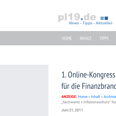
Zum
Inhalt
springen
HOME
INHALT
TIPPS
1. Online-Kongress
für die Finanzbran
ANZEIGE:
Home
»
Inhalt
»
Archivi
„Sachwerte + Inflationsschutz“ fü
Juni 21, 2011