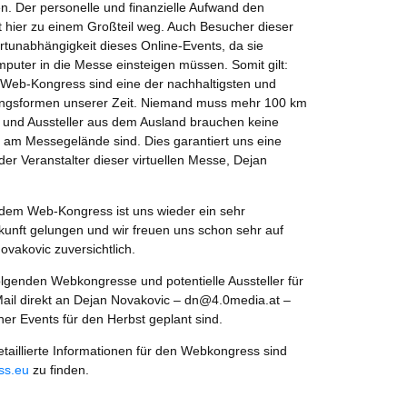
Der personelle und finanzielle Aufwand den
lt hier zu einem Großteil weg. Auch Besucher dieser
rtunabhängigkeit dieses Online-Events, da sie
mputer in die Messe einsteigen müssen. Somit gilt:
Web-Kongress sind eine der nachhaltigsten und
ungsformen unserer Zeit. Niemand muss mehr 100 km
 und Aussteller aus dem Ausland brauchen keine
e am Messegelände sind. Dies garantiert uns eine
er Veranstalter dieser virtuellen Messe, Dejan
dem Web-Kongress ist uns wieder ein sehr
ukunft gelungen und wir freuen uns schon sehr auf
Novakovic zuversichtlich.
folgenden Webkongresse und potentielle Aussteller für
ail direkt an Dejan Novakovic – dn@4.0media.at –
er Events für den Herbst geplant sind.
aillierte Informationen für den Webkongress sind
ss.eu
zu finden.