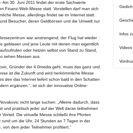
 Am 30. Juni 2011 findet der erste Sachwerte
Gedich
en Finanz-Web-Messe statt. Vorstellen darf man sich
che Messe, allerdings findet sie im Internet statt.
Geschi
er und Besucher, deren Geldbörsen und die Umwelt nur
Infos z
Messezentrum war anstrengend, der Flug hat wieder
 geblasen und jene Leute mit denen man eigentlich
Videos 
t aufzufinden oder hetzen selbst von Stand zu Stand,
so sehen Messen aus.
Vordruc
vic, Gründer der 4.0media geht, muss das ganz und
 Messe ist die Zukunft und wird herkömmliche Messe
den das Internet liefert schon bald in den Schatten
dern ergänzen.“, ist sich der innovative Online-
ovakovic nicht lange suchen: „Alleine dadurch, dass
t und praktisch jeder auf der Welt daran teilnehmen
Vorteil. Die virtuelle Messe schließt ihre Pforten
t rund um die Uhr, 24 Stunden an 7 Tagen in der
 von dem jeder Teilnehmer profitiert.“