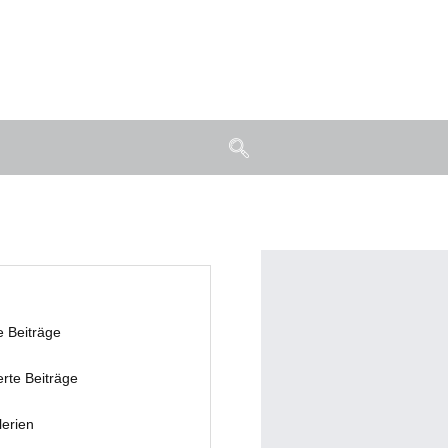
e Beiträge
erte Beiträge
lerien