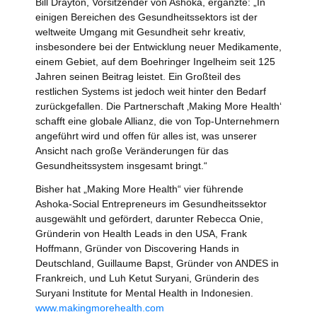
Bill Drayton, Vorsitzender von Ashoka, ergänzte: „In
einigen Bereichen des Gesundheitssektors ist der
weltweite Umgang mit Gesundheit sehr kreativ,
insbesondere bei der Entwicklung neuer Medikamente,
einem Gebiet, auf dem Boehringer Ingelheim seit 125
Jahren seinen Beitrag leistet. Ein Großteil des
restlichen Systems ist jedoch weit hinter den Bedarf
zurückgefallen. Die Partnerschaft ‚Making More Health‘
schafft eine globale Allianz, die von Top-Unternehmern
angeführt wird und offen für alles ist, was unserer
Ansicht nach große Veränderungen für das
Gesundheitssystem insgesamt bringt.“
Bisher hat „Making More Health“ vier führende
Ashoka-Social Entrepreneurs im Gesundheitssektor
ausgewählt und gefördert, darunter Rebecca Onie,
Gründerin von Health Leads in den USA, Frank
Hoffmann, Gründer von Discovering Hands in
Deutschland, Guillaume Bapst, Gründer von ANDES in
Frankreich, und Luh Ketut Suryani, Gründerin des
Suryani Institute for Mental Health in Indonesien.
www.makingmorehealth.com