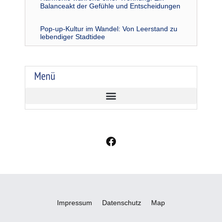
Balanceakt der Gefühle und Entscheidungen
Pop-up-Kultur im Wandel: Von Leerstand zu
lebendiger Stadtidee
Menü
F
a
c
e
b
o
o
Impressum
Datenschutz
Map
k