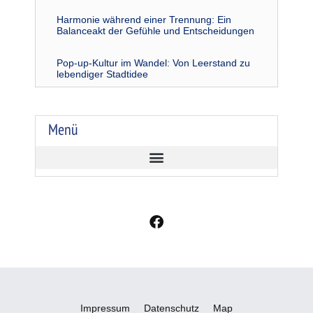
Harmonie während einer Trennung: Ein
Balanceakt der Gefühle und Entscheidungen
Pop-up-Kultur im Wandel: Von Leerstand zu
lebendiger Stadtidee
Menü
F
a
c
e
b
o
o
Impressum
Datenschutz
Map