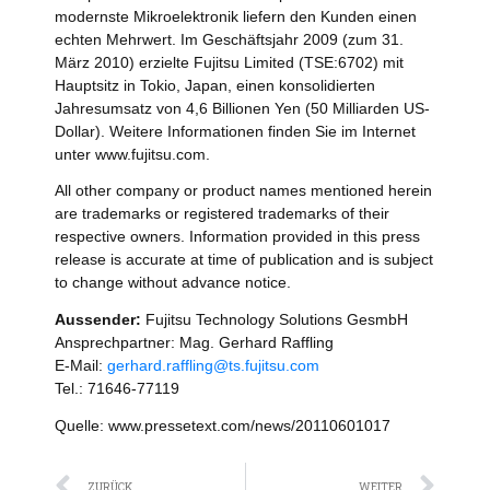
modernste Mikroelektronik liefern den Kunden einen
echten Mehrwert. Im Geschäftsjahr 2009 (zum 31.
März 2010) erzielte Fujitsu Limited (TSE:6702) mit
Hauptsitz in Tokio, Japan, einen konsolidierten
Jahresumsatz von 4,6 Billionen Yen (50 Milliarden US-
Dollar). Weitere Informationen finden Sie im Internet
unter www.fujitsu.com.
All other company or product names mentioned herein
are trademarks or registered trademarks of their
respective owners. Information provided in this press
release is accurate at time of publication and is subject
to change without advance notice.
Aussender:
Fujitsu Technology Solutions GesmbH
Ansprechpartner: Mag. Gerhard Raffling
E-Mail:
gerhard.raffling@ts.fujitsu.com
Tel.: 71646-77119
Quelle: www.pressetext.com/news/20110601017
Zurück
Näc
ZURÜCK
WEITER