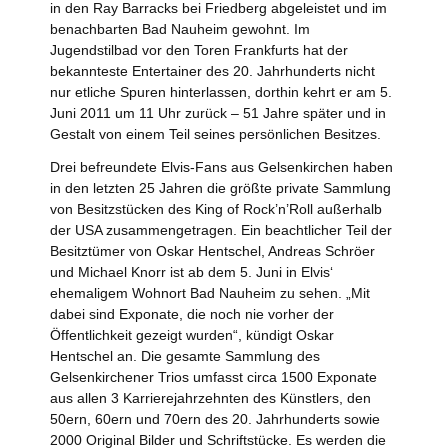
in den Ray Barracks bei Friedberg abgeleistet und im
benachbarten Bad Nauheim gewohnt. Im
Jugendstilbad vor den Toren Frankfurts hat der
bekannteste Entertainer des 20. Jahrhunderts nicht
nur etliche Spuren hinterlassen, dorthin kehrt er am 5.
Juni 2011 um 11 Uhr zurück – 51 Jahre später und in
Gestalt von einem Teil seines persönlichen Besitzes.
Drei befreundete Elvis-Fans aus Gelsenkirchen haben
in den letzten 25 Jahren die größte private Sammlung
von Besitzstücken des King of Rock’n’Roll außerhalb
der USA zusammengetragen. Ein beachtlicher Teil der
Besitztümer von Oskar Hentschel, Andreas Schröer
und Michael Knorr ist ab dem 5. Juni in Elvis‘
ehemaligem Wohnort Bad Nauheim zu sehen. „Mit
dabei sind Exponate, die noch nie vorher der
Öffentlichkeit gezeigt wurden“, kündigt Oskar
Hentschel an. Die gesamte Sammlung des
Gelsenkirchener Trios umfasst circa 1500 Exponate
aus allen 3 Karrierejahrzehnten des Künstlers, den
50ern, 60ern und 70ern des 20. Jahrhunderts sowie
2000 Original Bilder und Schriftstücke. Es werden die