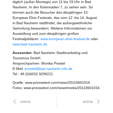
täglich (außer Montags) von 11 bis 19 Uhr in Bad
Nauheim, In den Kolonnaden 7, zu sehen sein. So
können auch die Besucher des diesjährigen 10.
European Elvis Festivals, das vom 12. bis 14. August
in Bad Nauheim stattfindet, die außergewöhnliche
Sammlung bewundern. Weitere Informationen zur
Ausstellung und zum diesjährigen großen
Festivaljubiläum:
www.european-elvis-festival.de
oder
www.bad-nauheim.de
.
Aussender:
Bad Nauheim Stadtmarketing und
Tourismus GmbH
Ansprechpartner: Monika Prestel
E-Mail:
prestel@bad-nauheim-info.de
Tel.: 49 (0)6032 9299221
Quelle: www.pressetext.com/news/20110601016
Fotos: www.pressetext.com/news/media/20110601016
Zurück
Näc
ZURÜCK
WEITER