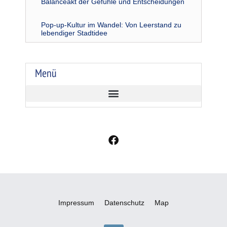
Balanceakt der Gefühle und Entscheidungen
Pop-up-Kultur im Wandel: Von Leerstand zu
lebendiger Stadtidee
Menü
F
a
c
e
b
o
o
Impressum
Datenschutz
Map
k