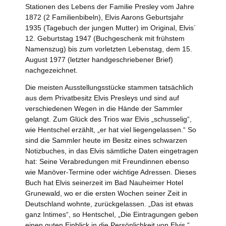
Stationen des Lebens der Familie Presley vom Jahre
1872 (2 Familienbibeln), Elvis Aarons Geburtsjahr
1935 (Tagebuch der jungen Mutter) im Original, Elvis´
12. Geburtstag 1947 (Buchgeschenk mit frühstem
Namenszug) bis zum vorletzten Lebenstag, dem 15.
August 1977 (letzter handgeschriebener Brief)
nachgezeichnet.
Die meisten Ausstellungsstücke stammen tatsächlich
aus dem Privatbesitz Elvis Presleys und sind auf
verschiedenen Wegen in die Hände der Sammler
gelangt. Zum Glück des Trios war Elvis „schusselig“,
wie Hentschel erzählt, „er hat viel liegengelassen.“ So
sind die Sammler heute im Besitz eines schwarzen
Notizbuches, in das Elvis sämtliche Daten eingetragen
hat: Seine Verabredungen mit Freundinnen ebenso
wie Manöver-Termine oder wichtige Adressen. Dieses
Buch hat Elvis seinerzeit im Bad Nauheimer Hotel
Grunewald, wo er die ersten Wochen seiner Zeit in
Deutschland wohnte, zurückgelassen. „Das ist etwas
ganz Intimes“, so Hentschel, „Die Eintragungen geben
einen guten Einblick in die Persönlichkeit von Elvis.“