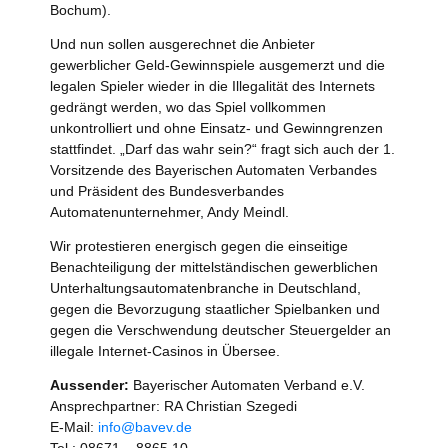
Bochum).
Und nun sollen ausgerechnet die Anbieter
gewerblicher Geld-Gewinnspiele ausgemerzt und die
legalen Spieler wieder in die Illegalität des Internets
gedrängt werden, wo das Spiel vollkommen
unkontrolliert und ohne Einsatz- und Gewinngrenzen
stattfindet. „Darf das wahr sein?“ fragt sich auch der 1.
Vorsitzende des Bayerischen Automaten Verbandes
und Präsident des Bundesverbandes
Automatenunternehmer, Andy Meindl.
Wir protestieren energisch gegen die einseitige
Benachteiligung der mittelständischen gewerblichen
Unterhaltungsautomatenbranche in Deutschland,
gegen die Bevorzugung staatlicher Spielbanken und
gegen die Verschwendung deutscher Steuergelder an
illegale Internet-Casinos in Übersee.
Aussender:
Bayerischer Automaten Verband e.V.
Ansprechpartner: RA Christian Szegedi
E-Mail:
info@bavev.de
Tel.: 08671 – 8865 10