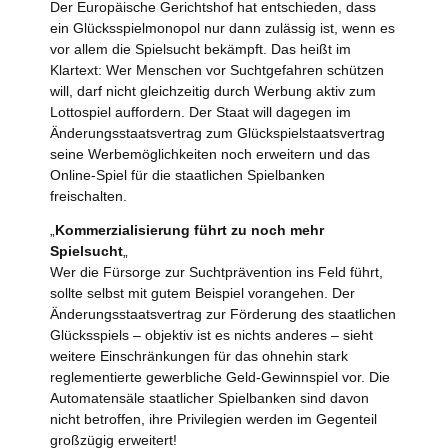
Der Europäische Gerichtshof hat entschieden, dass
ein Glücksspielmonopol nur dann zulässig ist, wenn es
vor allem die Spielsucht bekämpft. Das heißt im
Klartext: Wer Menschen vor Suchtgefahren schützen
will, darf nicht gleichzeitig durch Werbung aktiv zum
Lottospiel auffordern. Der Staat will dagegen im
Änderungsstaatsvertrag zum Glückspielstaatsvertrag
seine Werbemöglichkeiten noch erweitern und das
Online-Spiel für die staatlichen Spielbanken
freischalten.
„
Kommerzialisierung führt zu noch mehr
Spielsucht
„
Wer die Fürsorge zur Suchtprävention ins Feld führt,
sollte selbst mit gutem Beispiel vorangehen. Der
Änderungsstaatsvertrag zur Förderung des staatlichen
Glücksspiels – objektiv ist es nichts anderes – sieht
weitere Einschränkungen für das ohnehin stark
reglementierte gewerbliche Geld-Gewinnspiel vor. Die
Automatensäle staatlicher Spielbanken sind davon
nicht betroffen, ihre Privilegien werden im Gegenteil
großzügig erweitert!