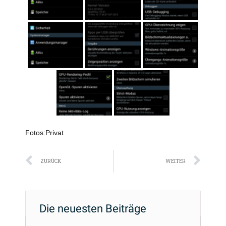
Fotos:Privat
Zurück
Näc
ZURÜCK
WEITER
Die neuesten Beiträge